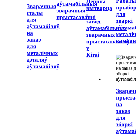
Рабаты
Лепшы
аўтамабільныя
Зварачныя
прыбо
вытворца
зварачныя
сталы
для
і
прыстасаванні
для
зваркі
завод
аўтамабіляў
аўтама
аўтамабільных
на
металі
зварачных
заказ
кампан
прыстасаванняў
для
у
металічных
Кітаі
дэталяў
аўтамабіляў
Зварач
прыста
на
заказ
для
зборкі
аўтама