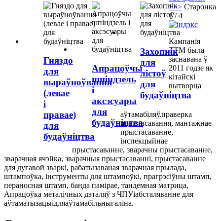
>
>>
Старонка
1 / 4
Кампанія
TTM была
Захопнік
заснавана ў
Гняздо
для
Апрацоўчы
2011 годзе як
для
лістоў
кітайскі
шпіндзель
выраўноўвання
для
вытворца
і
(левае
будаўніцтва
аксэсуары
і
для
правае)
аўтамабіляў.
праверка
будаўніцтва
прыстасавання
,
мантажнае
для
прыстасаванне
,
будаўніцтва
інспекцыйнае
прыстасаванне
,
зварачны прыстасаванне
,
зварачная ячэйка
,
зварачныя прыстасаванні
,
прыстасаванне
для дугавой зваркі
,
рабатызаваная зварачная прылада
,
штампоўка
,
інструменты для штампоўкі
,
прагрэсіўны штамп
,
пераносная штамп
,
банда памірае
,
тандемная матрица
,
Апрацоўка металічных дэталяў з ЧПУ
і
абсталяванне для
аўтаматызацыі
для
аўтамабільны
галіна.