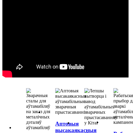
Аптовыя
высакаякасныя