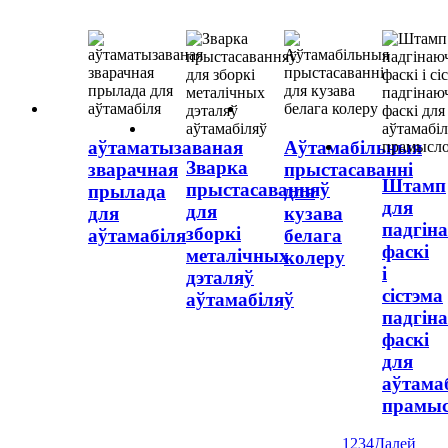
аўтаматызаваная
Аўтамабільныя
Зварка
зварачная
прыстасаванні
Штамп
прыстасаванняў
прылада
для
для
для
для
кузава
падгін
зборкі
аўтамабіля
белага
фаскі
металічных
колеру
і
дэталяў
сістэма
аўтамабіляў
падгін
фаскі
для
аўтама
прамыс
1
2
3
4
Далей