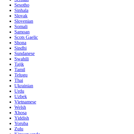
Sesotho
Sinhala
Slovak
Slovenian
Somali
Samoan
Scots Gaelic
Shona
Sindhi
Sundanese
Swahili
Tajik
Tamil
Telugu
Thai
Ukrainian
Urdu
Uzbek
Vietnamese
Welsh
Xhosa
Yiddish
Yoruba
Zulu