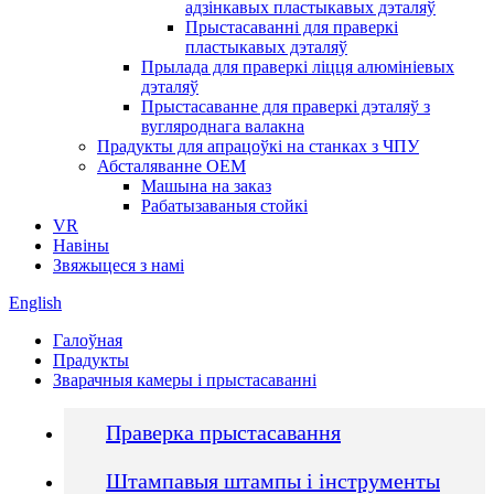
адзінкавых пластыкавых дэталяў
Прыстасаванні для праверкі
пластыкавых дэталяў
Прылада для праверкі ліцця алюмініевых
дэталяў
Прыстасаванне для праверкі дэталяў з
вугляроднага валакна
Прадукты для апрацоўкі на станках з ЧПУ
Абсталяванне OEM
Машына на заказ
Рабатызаваныя стойкі
VR
Навіны
Звяжыцеся з намі
English
Галоўная
Прадукты
Зварачныя камеры і прыстасаванні
Праверка прыстасавання
Штампавыя штампы і інструменты