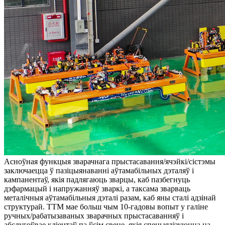
Асноўная функцыя зварачнага прыстасавання/ячэйкі/сістэмы
заключаецца ў пазіцыянаванні аўтамабільных дэталяў і
кампанентаў, якія падлягаюць зварцы, каб пазбегнуць
дэфармацый і напружанняў зваркі, а таксама зварваць
металічныя аўтамабільныя дэталі разам, каб яны сталі адзінай
структурай. TTM мае больш чым 10-гадовы вопыт у галіне
ручных/рабатызаваных зварачных прыстасаванняў і
абслугоўвае кліентаў па ўсім свеце, якія спецыялізуюцца на