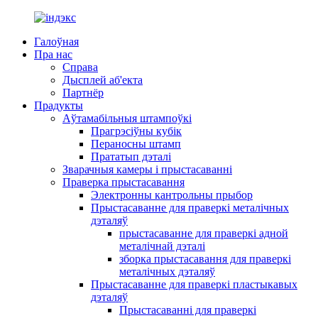
Галоўная
Пра нас
Справа
Дысплей аб'екта
Партнёр
Прадукты
Аўтамабільныя штампоўкі
Прагрэсіўны кубік
Пераносны штамп
Прататып дэталі
Зварачныя камеры і прыстасаванні
Праверка прыстасавання
Электронны кантрольны прыбор
Прыстасаванне для праверкі металічных
дэталяў
прыстасаванне для праверкі адной
металічнай дэталі
зборка прыстасавання для праверкі
металічных дэталяў
Прыстасаванне для праверкі пластыкавых
дэталяў
Прыстасаванні для праверкі