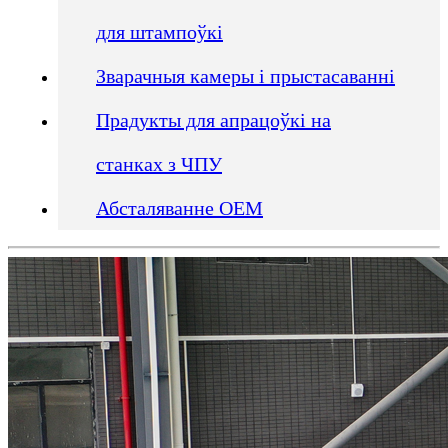
для штампоўкі
Зварачныя камеры і прыстасаванні
Прадукты для апрацоўкі на
станках з ЧПУ
Абсталяванне OEM