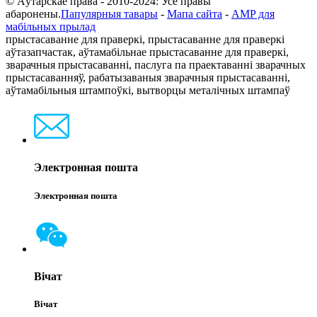
© Аўтарскае права - 2010-2024: Усе правы
абаронены.
Папулярныя тавары
-
Мапа сайта
-
AMP для
мабільных прылад
прыстасаванне для праверкі, прыстасаванне для праверкі
аўтазапчастак, аўтамабільнае прыстасаванне для праверкі,
зварачныя прыстасаванні, паслуга па праектаванні зварачных
прыстасаванняў, рабатызаваныя зварачныя прыстасаванні,
аўтамабільныя штампоўкі, вытворцы металічных штампаў
Электронная пошта
Электронная пошта
Вічат
Вічат