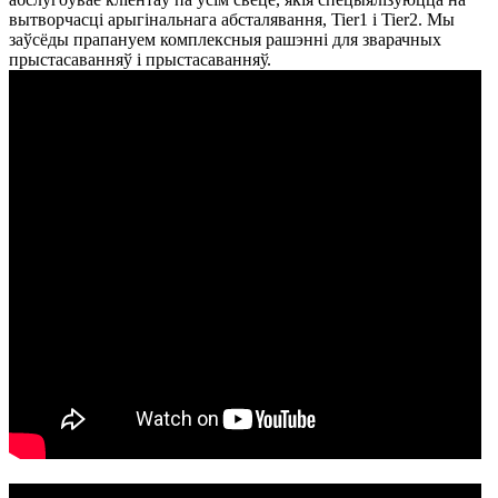
вытворчасці арыгінальнага абсталявання, Tier1 і Tier2. Мы
заўсёды прапануем комплексныя рашэнні для зварачных
прыстасаванняў і прыстасаванняў.