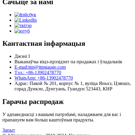
Сачыце за намі
Кантактная інфармацыя
Джэні І
Выканаўчы віцэ-прэзідэнт па продажах і ўладальнік
E-mail:ttm@ttmgauge.com
Тэл.: +86-13902478770
WhatsApp: +86-13902478770
Адрас: Пакой № 201, корпус № 1, вуліца Яньхэ, Цзяошэ,
горад Дункэн, Дунгуань, Гуандун 523443, КНР
Гарачы распродаж
У адпаведнасці з вашымі патрэбамі, наладжваем для вас і
прапануем вам больш каштоўныя прадукты.
Запыт