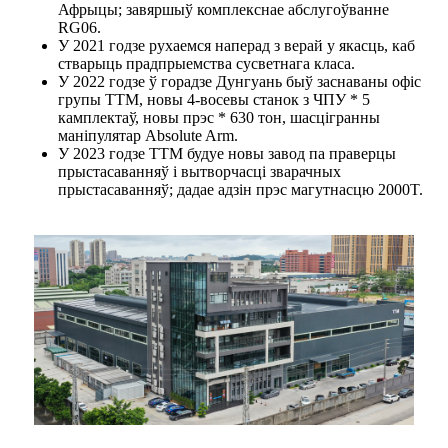
Афрыцы; завяршыў комплекснае абслугоўванне
RG06.
У 2021 годзе рухаемся наперад з верай у якасць, каб
стварыць прадпрыемства сусветнага класа.
У 2022 годзе ў горадзе Дунгуань быў заснаваны офіс
групы TTM, новы 4-восевы станок з ЧПУ * 5
камплектаў, новы прэс * 630 тон, шасцігранны
маніпулятар Absolute Arm.
У 2023 годзе TTM будуе новы завод па праверцы
прыстасаванняў і вытворчасці зварачных
прыстасаванняў; дадае адзін прэс магутнасцю 2000T.