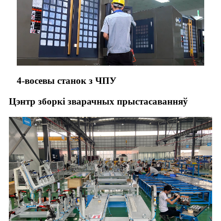
4-восевы станок з ЧПУ
Цэнтр зборкі зварачных прыстасаванняў