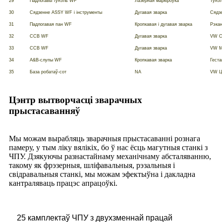
29
Падлогавы тунэль WF
Лазерная маркіроўка
Тунэл
30
Сядзенне ASSY WF і інструменты
Дугавая зварка
Сядз
31
Падлогавая пан WF
Кропкавая і дугавая зварка
Рэкан
32
CCB WF
Дугавая зварка
VW C
33
CCB WF
Дугавая зварка
VW M
34
A&B-слупы WF
Кропкавая зварка
Гест
35
База робатаў-сот
NA
VW Ц
Цэнтр вытворчасці зварачных
прыстасаванняў
Мы можам вырабляць зварачныя прыстасаванні рознага
памеру, у тым ліку вялікіх, бо ў нас ёсць магутныя станкі з
ЧПУ. Дзякуючы разнастайнаму механічнаму абсталяванню,
такому як фрэзерныя, шліфавальныя, рэзальныя і
свідравальныя станкі, мы можам эфектыўна і дакладна
кантраляваць працэс апрацоўкі.
25 камплектаў ЧПУ з двухзменнай працай