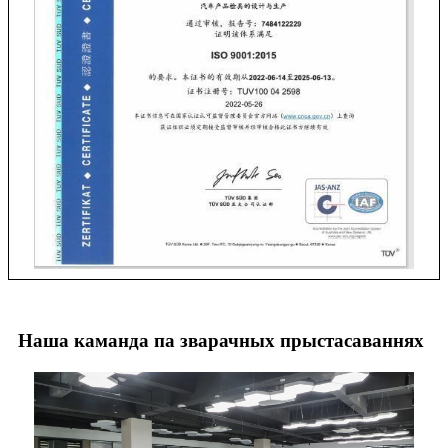
Наша каманда па зварачных прыстасаваннях