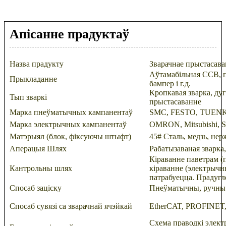
Апісанне прадуктаў
Назва прадукту
Зварачнае прыстасав
Аўтамабільная CCB, п
Прыкладанне
бампер і г.д.
Кропкавая зварка, дуг
Тып зваркі
прыстасаванне
Марка пнеўматычных кампанентаў
SMC, FESTO, TUENKE
Марка электрычных кампанентаў
OMRON, Mitsubishi, Si
Матэрыял (блок, фіксуючы штыфт)
45# Сталь, медзь, нер
Аперацыя Шлях
Рабатызаваная зварка
Кіраванне паветрам 
Кантрольны шлях
кіраванне (электрычн
патрабуецца. Прадугл
Спосаб заціску
Пнеўматычны, ручны
Спосаб сувязі са зварачнай ячэйкай
EtherCAT, PROFINET
Схема праводкі электр