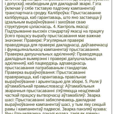
і допускаў, неабходным для дакладнай зваркі. Гэта
ўключае ў сябе тэставую падгонку кампанентаў
транспартнага сродку. Каліброўка: Прыстасаванне
калібруецца, каб гарантаваць, што яно застаецца ў
ідэальным выраўноўванні і захоўвае сваю
структурную цэласнасць. 4. Кантроль якасці:
Падтрыманне высокіх стандартаў якасці на працягу
ўсяго працэсу вырабу прыстасавання мае важнае
значэнне: Праверкі: Рэгулярныя праверкі
праводзяцца для праверкі дакладнасці, даўгавечнасці
і функцыянальнасці кампанентаў прыстасавання.
Праверка дапушчальных адхіленняў: Праводзяцца
дакладныя вымярэнні і праверкі дапушчальных
адхіленняў, каб пацвердзіць адпаведнасць
прыстасавання патрабаваным стандартам.
Праверка выраўноўвання: Прыстасаванні
правяраюцца, каб гарантаваць правільнае
выраўноўванне і арыентацыю для зборкі. 5. Роля ў
аўтамабільнай прамысловасці: Аўтамабільныя
зварачныя прыстасаванні з'яўляюцца неад'емнай
часткай працэсу вытворчасці аўтамабіляў: Зварка
шасі: Прыстасаванні забяспечваюць дакладнае
выраўноўванне кампанентаў шасі, у тым ліку секцый
рамы і кампанентаў падвескі. Зварка панэляў кузава:
Яны ўтрымліваюць панэлі кузава, такія як дзверы,