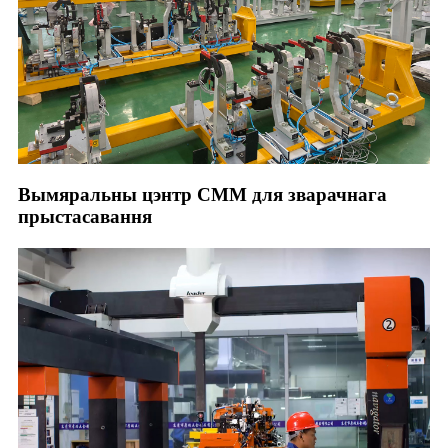
Вымяральны цэнтр CMM для зварачнага
прыстасавання