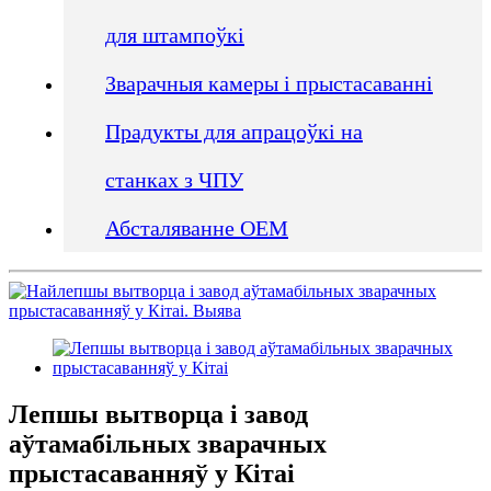
для штампоўкі
Зварачныя камеры і прыстасаванні
Прадукты для апрацоўкі на
станках з ЧПУ
Абсталяванне OEM
Лепшы вытворца і завод
аўтамабільных зварачных
прыстасаванняў у Кітаі