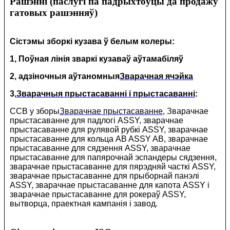
Рашэнні (паслугі па падрыхтоўцы да продажу
гатовых рашэнняў)
Сістэмы зборкі кузава ў белым колеры:
1, Поўная лінія зваркі кузаваў аўтамабіляў
2, адзіночныя аўтаномныя
Зварачная ячэйка
3,
Зварачныя прыстасаванні і прыстасаванні
:
CCB у зборы
Зварачнае прыстасаванне
, Зварачнае
прыстасаванне для падлогі ASSY, зварачнае
прыстасаванне для рулявой рубкі ASSY, зварачнае
прыстасаванне для кольца AB ASSY AB, зварачнае
прыстасаванне для сядзення ASSY, зварачнае
прыстасаванне для папярочнай эспандеры сядзення,
зварачнае прыстасаванне для пярэдняй часткі ASSY,
зварачнае прыстасаванне для прыборнай панэлі
ASSY, зварачнае прыстасаванне для капота ASSY і
зварачнае прыстасаванне для рокераў ASSY,
вытворца, праектная кампанія і завод.