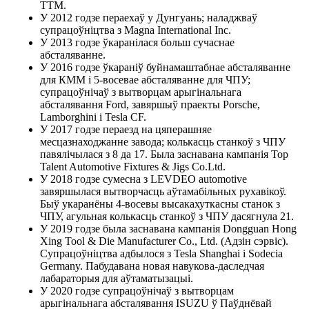
TTM.
У 2012 годзе пераехаў у Дунгуань; наладжваў
супрацоўніцтва з Magna International Inc.
У 2013 годзе ўкаранілася больш сучаснае
абсталяванне.
У 2016 годзе ўкараніў буйнамаштабнае абсталяванне
для КММ і 5-восевае абсталяванне для ЧПУ;
супрацоўнічаў з вытворцам арыгінальнага
абсталявання Ford, завяршыў праекты Porsche,
Lamborghini і Tesla CF.
У 2017 годзе пераезд на цяперашняе
месцазнаходжанне завода; колькасць станкоў з ЧПУ
павялічылася з 8 да 17. Была заснавана кампанія Top
Talent Automotive Fixtures & Jigs Co.Ltd.
У 2018 годзе сумесна з LEVDEO automotive
завяршылася вытворчасць аўтамабільных рухавікоў.
Быў укаранёны 4-восевы высакахуткасны станок з
ЧПУ, агульная колькасць станкоў з ЧПУ дасягнула 21.
У 2019 годзе была заснавана кампанія Dongguan Hong
Xing Tool & Die Manufacturer Co., Ltd. (Адзін сэрвіс).
Супрацоўніцтва адбылося з Tesla Shanghai і Sodecia
Germany. Пабудавана новая навукова-даследчая
лабараторыя для аўтаматызацыі.
У 2020 годзе супрацоўнічаў з вытворцам
арыгінальнага абсталявання ISUZU ў Паўднёвай