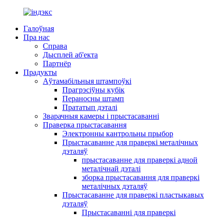
Галоўная
Пра нас
Справа
Дысплей аб'екта
Партнёр
Прадукты
Аўтамабільныя штампоўкі
Прагрэсіўны кубік
Пераносны штамп
Прататып дэталі
Зварачныя камеры і прыстасаванні
Праверка прыстасавання
Электронны кантрольны прыбор
Прыстасаванне для праверкі металічных
дэталяў
прыстасаванне для праверкі адной
металічнай дэталі
зборка прыстасавання для праверкі
металічных дэталяў
Прыстасаванне для праверкі пластыкавых
дэталяў
Прыстасаванні для праверкі