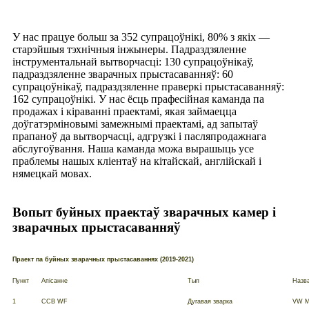
У нас працуе больш за 352 супрацоўнікі, 80% з якіх —
старэйшыя тэхнічныя інжынеры. Падраздзяленне
інструментальнай вытворчасці: 130 супрацоўнікаў,
падраздзяленне зварачных прыстасаванняў: 60
супрацоўнікаў, падраздзяленне праверкі прыстасаванняў:
162 супрацоўнікі. У нас ёсць прафесійная каманда па
продажах і кіраванні праектамі, якая займаецца
доўгатэрміновымі замежнымі праектамі, ад запытаў
прапаноў да вытворчасці, адгрузкі і пасляпродажнага
абслугоўвання. Наша каманда можа вырашыць усе
праблемы нашых кліентаў на кітайскай, англійскай і
нямецкай мовах.
Вопыт буйных праектаў зварачных камер і
зварачных прыстасаванняў
Праект па буйных зварачных прыстасаваннях (2019-2021)
Пункт
Апісанне
Тып
Назва
1
CCB WF
Дугавая зварка
VW M