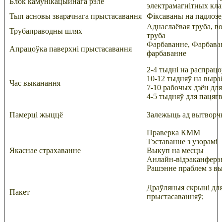
Блок камунікацыйнага рэле
электрамагнітных кл
Тып асновы зварачнага прыстасавання
Фіксаваны на падлозе
Аднаслаёвая труба, в
Трубаправодны шлях
труба
Фарбаванне, Фарбава
Апрацоўка паверхні прыстасавання
фарбаванне
2-4 тыдні на распрацо
10-12 тыдняў на выра
Час выканання
7-10 рабочых дзён для
4-5 тыдняў для пацягв
Памерці жыццё
Залежыць ад вытворч
Праверка КММ
Тэставанне з узорамі
Якаснае страхаванне
Выкуп на месцы
Анлайн-відэаканферэ
Рашэнне праблем з в
Драўляныя скрыні для
Пакет
прыстасаванняў;