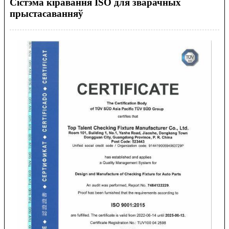
Сістэма кіравання ISO для зварачных
прыстасаванняў