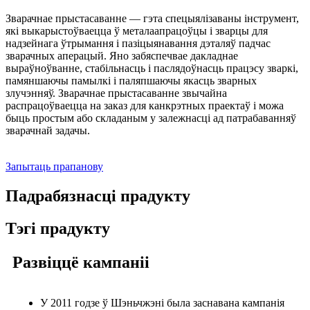
Зварачнае прыстасаванне — гэта спецыялізаваны інструмент,
які выкарыстоўваецца ў металаапрацоўцы і зварцы для
надзейнага ўтрымання і пазіцыянавання дэталяў падчас
зварачных аперацый. Яно забяспечвае дакладнае
выраўноўванне, стабільнасць і паслядоўнасць працэсу зваркі,
памяншаючы памылкі і паляпшаючы якасць зварных
злучэнняў. Зварачнае прыстасаванне звычайна
распрацоўваецца на заказ для канкрэтных праектаў і можа
быць простым або складаным у залежнасці ад патрабаванняў
зварачнай задачы.
Запытаць прапанову
Падрабязнасці прадукту
Тэгі прадукту
Развіццё кампаніі
У 2011 годзе ў Шэньчжэні была заснавана кампанія