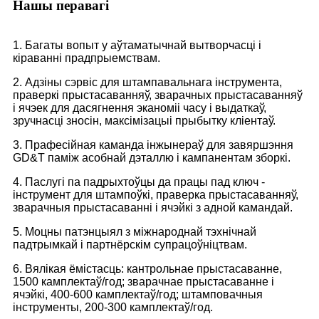
Нашы перавагі
1. Багаты вопыт у аўтаматычнай вытворчасці і
кіраванні прадпрыемствам.
2. Адзіны сэрвіс для штампавальнага інструмента,
праверкі прыстасаванняў, зварачных прыстасаванняў
і ячэек для дасягнення эканоміі часу і выдаткаў,
зручнасці зносін, максімізацыі прыбытку кліентаў.
3. Прафесійная каманда інжынераў для завяршэння
GD&T паміж асобнай дэталлю і кампанентам зборкі.
4. Паслугі па падрыхтоўцы да працы пад ключ -
інструмент для штампоўкі, праверка прыстасаванняў,
зварачныя прыстасаванні і ячэйкі з адной камандай.
5. Моцны патэнцыял з міжнароднай тэхнічнай
падтрымкай і партнёрскім супрацоўніцтвам.
6. Вялікая ёмістасць: кантрольнае прыстасаванне,
1500 камплектаў/год; зварачнае прыстасаванне і
ячэйкі, 400-600 камплектаў/год; штамповачныя
інструменты, 200-300 камплектаў/год.