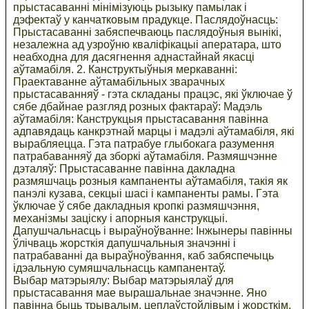
прыстасаванні мінімізуюць рызыку памылак і
дэфектаў у канчатковым прадукце. Паслядоўнасць:
Прыстасаванні забяспечваюць паслядоўныя вынікі,
незалежна ад узроўню кваліфікацыі аператара, што
неабходна для дасягнення аднастайнай якасці
аўтамабіля. 2. Канструктыўныя меркаванні:
Праектаванне аўтамабільных зварачных
прыстасаванняў - гэта складаны працэс, які ўключае ў
сябе дбайнае разгляд розных фактараў: Мадэль
аўтамабіля: Канструкцыя прыстасавання павінна
адпавядаць канкрэтнай марцы і мадэлі аўтамабіля, які
вырабляецца. Гэта патрабуе глыбокага разумення
патрабаванняў да зборкі аўтамабіля. Размяшчэнне
дэталяў: Прыстасаванне павінна дакладна
размяшчаць розныя кампаненты аўтамабіля, такія як
панэлі кузава, секцыі шасі і кампаненты рамы. Гэта
ўключае ў сябе дакладныя кропкі размяшчэння,
механізмы заціску і апорныя канструкцыі.
Дапушчальнасць і выраўноўванне: Інжынеры павінны
ўлічваць жорсткія дапушчальныя значэнні і
патрабаванні да выраўноўвання, каб забяспечыць
ідэальную сумяшчальнасць кампанентаў.
Выбар матэрыялу: Выбар матэрыялаў для
прыстасавання мае вырашальнае значэнне. Яно
павінна быць трывалым, цеплаўстойлівым і жорсткім,