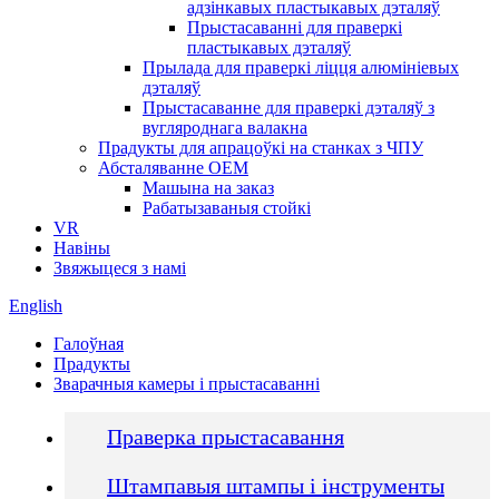
адзінкавых пластыкавых дэталяў
Прыстасаванні для праверкі
пластыкавых дэталяў
Прылада для праверкі ліцця алюмініевых
дэталяў
Прыстасаванне для праверкі дэталяў з
вугляроднага валакна
Прадукты для апрацоўкі на станках з ЧПУ
Абсталяванне OEM
Машына на заказ
Рабатызаваныя стойкі
VR
Навіны
Звяжыцеся з намі
English
Галоўная
Прадукты
Зварачныя камеры і прыстасаванні
Праверка прыстасавання
Штампавыя штампы і інструменты