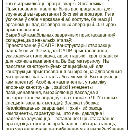
каб вытрымліваць працэс зваркі. Эрганоміка:
Прыстасаванні павінны быць распрацаваны для
зручнасці выкарыстання і бяспекі аператара. Гэта
ўключае ў сябе меркаванні аб доступе, бачнасці і
эрганоміцы падчас зварачных аперацый. 3. Выраб
прыстасавання:
Выраб аўтамабільных зварачных прыстасаванняў
складаецца з некалькіх этапаў:
Праектаванне ў САПР: Канструктары ствараюць
падрабязныя 3D-мадэлі САПР прыстасавання,
указваючы становішча, арыентацыю і кропкі заціску
для кожнага кампанента. Выбар матэрыялу: На
падставе канструктыўных спецыфікацый для
канструкцыі прыстасавання выбіраюцца адпаведныя
матэрыялы, часта сталь або алюміній. Вытворчасць
кампанентаў: Асобныя кампаненты, у тым ліку
апорныя канструкцыі, заціскі і элементы
пазіцыянавання, вырабляюцца дакладна з
выкарыстаннем апрацоўкі на станках з ЧПУ і іншых
спецыялізаваных метадаў. Зварка і зборка:
Кваліфікаваныя зваршчыкі і тэхнікі збіраюць
кампаненты, гарантуючы, што яны дакладна і
надзейна злучаюцца. Тэставанне: Прыстасаванне
праходзіць строгія выпрабаванні, каб гарантаваць,
што яно адпавядае патрабаванням да выраўноўвання