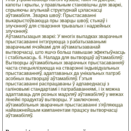
капоты і крылы, у правільным становішчы для зваркі,
спрыяючы агульнай структурнай цэласнасці
аўтамабіля. Зварка швоў: Прыстасаванні
выкарыстоўваюцца пры зварцы швоў, стыкаў і
злучэнняў для стварэння трывалых і надзейных
злучэнняў.
Аўтаматызацыя зваркі: У многіх выпадках зварачныя
прыстасаванні інтэгруюцца з рабатызаванымі
зварачнымі ячэйкамі для аўтаматызаванай
вытворчасці, што яшчэ больш павышае эфектыўнасць
і стабільнасць. 6. Налада для вытворцаў аўтамабіляў:
Вытворцы аўтамабільных зварачных прыстасаванняў
часта спецыялізуюцца на стварэнні індывідуальных
прыстасаванняў, адаптаваных да унікальных патрэб
асобных вытворцаў аўтамабіляў. Гэтыя
прыстасаванні распрацаваны ў адпаведнасці з
галіновымі стандартамі і патрабаваннямі, і іх можна
адаптаваць для розных мадэляў аўтамабіляў у межах
лінейкі прадуктаў вытворцы. У заключэнне,
аўтамабільныя зварачныя прыстасаванні з'яўляюцца
найважнейшым кампанентам працэсу вытворчасці
аўтамабіляў.