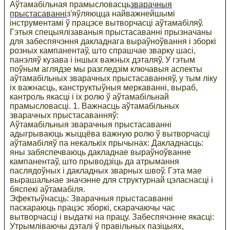
Аўтамабільная прамысловасць
зварачныя
прыстасаванні
з'яўляюцца найважнейшымі
інструментамі ў працэсе вытворчасці аўтамабіляў.
Гэтыя спецыялізаваныя прыстасаванні прызначаны
для забеспячэння дакладнага выраўноўвання і зборкі
розных кампанентаў, што спрашчае зварку шасі,
панэляў кузава і іншых важных дэталяў. У гэтым
поўным аглядзе мы разгледзім ключавыя аспекты
аўтамабільных зварачных прыстасаванняў, у тым ліку
іх важнасць, канструктыўныя меркаванні, выраб,
кантроль якасці і іх ролю ў аўтамабільнай
прамысловасці. 1. Важнасць аўтамабільных
зварачных прыстасаванняў:
Аўтамабільныя зварачныя прыстасаванні
адыгрываюць жыццёва важную ролю ў вытворчасці
аўтамабіляў па некалькіх прычынах: Дакладнасць:
яны забяспечваюць дакладнае выраўноўванне
кампанентаў, што прыводзіць да атрымання
паслядоўных і дакладных зварных швоў. Гэта мае
вырашальнае значэнне для структурнай цэласнасці і
бяспекі аўтамабіля.
Эфектыўнасць: Зварачныя прыстасаванні
паскараюць працэс зборкі, скарачаючы час
вытворчасці і выдаткі на працу. Забеспячэнне якасці:
Утрымліваючы дэталі ў правільных пазіцыях,