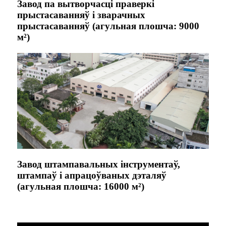
Завод па вытворчасці праверкі
прыстасаванняў і зварачных
прыстасаванняў (агульная плошча: 9000
м²)
Завод штампавальных інструментаў,
штампаў і апрацоўваных дэталяў
(агульная плошча: 16000 м²)