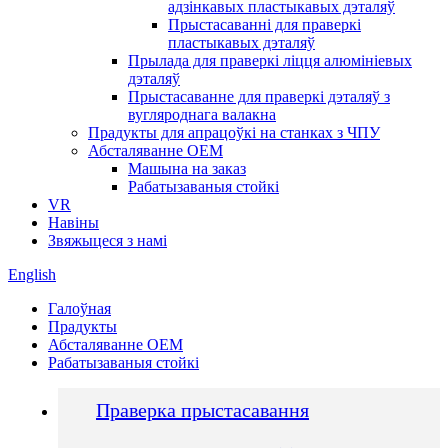
адзінкавых пластыкавых дэталяў
Прыстасаванні для праверкі
пластыкавых дэталяў
Прылада для праверкі ліцця алюмініевых
дэталяў
Прыстасаванне для праверкі дэталяў з
вугляроднага валакна
Прадукты для апрацоўкі на станках з ЧПУ
Абсталяванне OEM
Машына на заказ
Рабатызаваныя стойкі
VR
Навіны
Звяжыцеся з намі
English
Галоўная
Прадукты
Абсталяванне OEM
Рабатызаваныя стойкі
Праверка прыстасавання