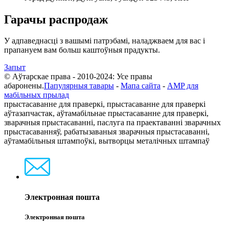
Гарачы распродаж
У адпаведнасці з вашымі патрэбамі, наладжваем для вас і
прапануем вам больш каштоўныя прадукты.
Запыт
© Аўтарскае права - 2010-2024: Усе правы
абаронены.
Папулярныя тавары
-
Мапа сайта
-
AMP для
мабільных прылад
прыстасаванне для праверкі, прыстасаванне для праверкі
аўтазапчастак, аўтамабільнае прыстасаванне для праверкі,
зварачныя прыстасаванні, паслуга па праектаванні зварачных
прыстасаванняў, рабатызаваныя зварачныя прыстасаванні,
аўтамабільныя штампоўкі, вытворцы металічных штампаў
Электронная пошта
Электронная пошта