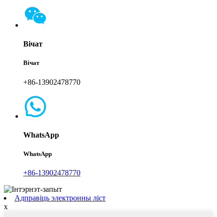
Вічат
Вічат
+86-13902478770
WhatsApp
WhatsApp
+86-13902478770
Адправіць электронны ліст
x