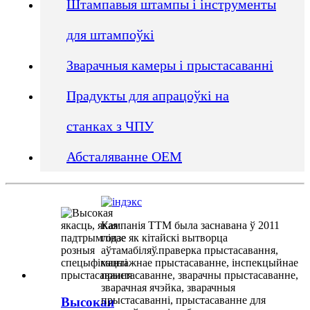
Штампавыя штампы і інструменты
для штампоўкі
Зварачныя камеры і прыстасаванні
Прадукты для апрацоўкі на
станках з ЧПУ
Абсталяванне OEM
Кампанія TTM была заснавана ў 2011
годзе як кітайскі вытворца
аўтамабіляў.
праверка прыстасавання
,
мантажнае прыстасаванне
,
інспекцыйнае
прыстасаванне
,
зварачны прыстасаванне
,
зварачная ячэйка
,
зварачныя
прыстасаванні
,
прыстасаванне для
Высокая