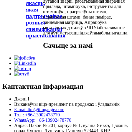
дугавой зваркі
,
рабатызаваная зварачная
якасць,
прылада
,
штампоўка
,
інструменты для
якая
штампоўкі
,
прагрэсіўны штамп
,
падтрымлівае
пераносная штамп
,
банда памірае
,
розныя
тандемная матрица
,
Апрацоўка
металічных дэталяў з ЧПУ
і
абсталяванне
спецыфікацыі
для аўтаматызацыі
для
аўтамабільны
галіна.
прыстасавання
Сачыце за намі
Кантактная інфармацыя
Джэні І
Выканаўчы віцэ-прэзідэнт па продажах і ўладальнік
E-mail:ttm@ttmgauge.com
Тэл.: +86-13902478770
WhatsApp: +86-13902478770
Адрас: Пакой № 201, корпус № 1, вуліца Яньхэ, Цзяошэ,
горад Дункэн, Дунгуань, Гуандун 523443, КНР