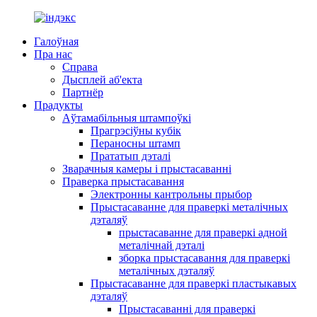
Галоўная
Пра нас
Справа
Дысплей аб'екта
Партнёр
Прадукты
Аўтамабільныя штампоўкі
Прагрэсіўны кубік
Пераносны штамп
Прататып дэталі
Зварачныя камеры і прыстасаванні
Праверка прыстасавання
Электронны кантрольны прыбор
Прыстасаванне для праверкі металічных
дэталяў
прыстасаванне для праверкі адной
металічнай дэталі
зборка прыстасавання для праверкі
металічных дэталяў
Прыстасаванне для праверкі пластыкавых
дэталяў
Прыстасаванні для праверкі