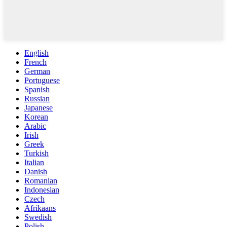
English
French
German
Portuguese
Spanish
Russian
Japanese
Korean
Arabic
Irish
Greek
Turkish
Italian
Danish
Romanian
Indonesian
Czech
Afrikaans
Swedish
Polish