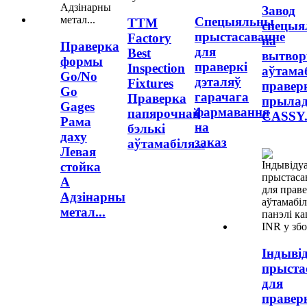
Завод
Спецыяльны
TTM
спецыя
прыстасаванне
Factory
на
Праверка
для
Best
вытвор
формы
праверкі
Inspection
аўтама
Go/No
дэталяў
Fixtures
правер
Go
гарачага
Праверка
прыла
Gages
фармавання
папярочнай
CASSY.
Рама
на
бэлькі
даху
заказ
аўтамабіля...
Левая
стойка
А
Адзінарны
метал...
Індыві
прыста
для
правер