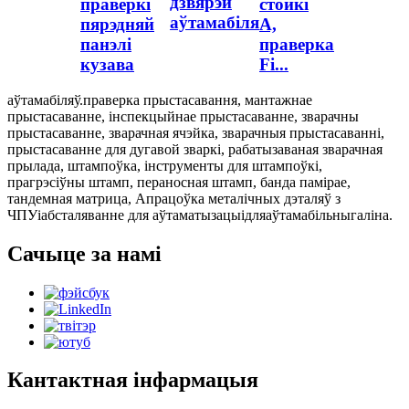
дзвярэй
праверкі
стойкі
аўтамабіля
пярэдняй
А,
панэлі
праверка
кузава
Fi...
аўтамабіляў.
праверка прыстасавання
,
мантажнае
прыстасаванне
,
інспекцыйнае прыстасаванне
,
зварачны
прыстасаванне
,
зварачная ячэйка
,
зварачныя прыстасаванні
,
прыстасаванне для дугавой зваркі
,
рабатызаваная зварачная
прылада
,
штампоўка
,
інструменты для штампоўкі
,
прагрэсіўны штамп
,
пераносная штамп
,
банда памірае
,
тандемная матрица
,
Апрацоўка металічных дэталяў з
ЧПУ
і
абсталяванне для аўтаматызацыі
для
аўтамабільны
галіна.
Сачыце за намі
Кантактная інфармацыя