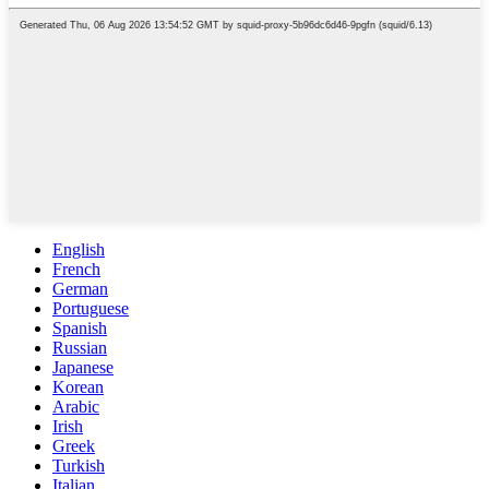
English
French
German
Portuguese
Spanish
Russian
Japanese
Korean
Arabic
Irish
Greek
Turkish
Italian