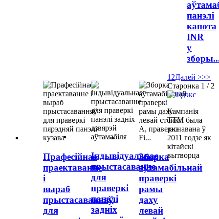
аўтама
панэлі
капота
INR
у
зборы..
1
2
Далей >
>>
Старонка 1 / 2
Кампанія
TTM была
заснавана ў
2011 годзе як
кітайскі
Індывідуальнае
вытворца
Прафесійнае
Зборка
прыстасаванне
праектаванне
аўтамабільнай
для
і
праверкі
праверкі
выраб
рамы
панэлі
прыстасаванняў
даху
задніх
для
левай