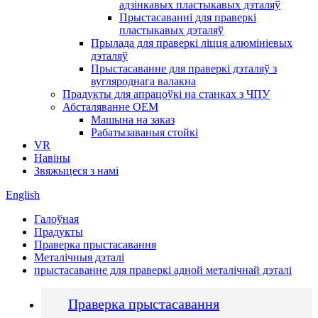
адзінкавых пластыкавых дэталяў
Прыстасаванні для праверкі
пластыкавых дэталяў
Прылада для праверкі ліцця алюмініевых
дэталяў
Прыстасаванне для праверкі дэталяў з
вугляроднага валакна
Прадукты для апрацоўкі на станках з ЧПУ
Абсталяванне OEM
Машына на заказ
Рабатызаваныя стойкі
VR
Навіны
Звяжыцеся з намі
English
Галоўная
Прадукты
Праверка прыстасавання
Металічныя дэталі
прыстасаванне для праверкі адной металічнай дэталі
Праверка прыстасавання