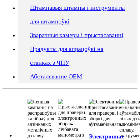
Штампавыя штампы і інструменты
для штампоўкі
Зварачныя камеры і прыстасаванні
Прадукты для апрацоўкі на
станках з ЧПУ
Абсталяванне OEM
Электроннае