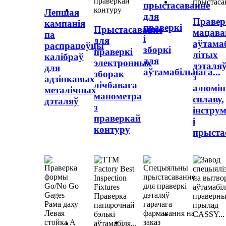
прыстасаванне
Лепшая
для
Правер
кампанія
праверкі
Прыстасаванне
мацава
па
і
для
аўтама
распрацоўцы
зборкі
праверкі
літых
калібраў
для
электронных
дэталя
для
аўтамабільнага...
зборак
з
адзінкавых
лічбавага
алюмін
металічных
манометра
сплаву,
дэталяў
з
інстру
праверкай
і
контуру
прыстас