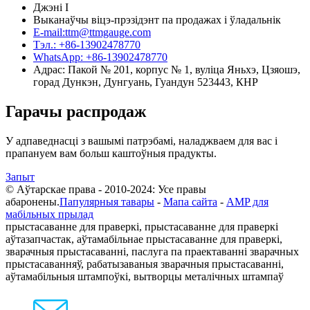
Джэні І
Выканаўчы віцэ-прэзідэнт па продажах і ўладальнік
E-mail:ttm@ttmgauge.com
Тэл.: +86-13902478770
WhatsApp: +86-13902478770
Адрас: Пакой № 201, корпус № 1, вуліца Яньхэ, Цзяошэ,
горад Дункэн, Дунгуань, Гуандун 523443, КНР
Гарачы распродаж
У адпаведнасці з вашымі патрэбамі, наладжваем для вас і
прапануем вам больш каштоўныя прадукты.
Запыт
© Аўтарскае права - 2010-2024: Усе правы
абаронены.
Папулярныя тавары
-
Мапа сайта
-
AMP для
мабільных прылад
прыстасаванне для праверкі, прыстасаванне для праверкі
аўтазапчастак, аўтамабільнае прыстасаванне для праверкі,
зварачныя прыстасаванні, паслуга па праектаванні зварачных
прыстасаванняў, рабатызаваныя зварачныя прыстасаванні,
аўтамабільныя штампоўкі, вытворцы металічных штампаў