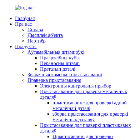
Галоўная
Пра нас
Справа
Дысплей аб'екта
Партнёр
Прадукты
Аўтамабільныя штампоўкі
Прагрэсіўны кубік
Пераносны штамп
Прататып дэталі
Зварачныя камеры і прыстасаванні
Праверка прыстасавання
Электронны кантрольны прыбор
Прыстасаванне для праверкі металічных
дэталяў
прыстасаванне для праверкі адной
металічнай дэталі
зборка прыстасавання для праверкі
металічных дэталяў
Прыстасаванне для праверкі пластыкавых
дэталяў
Прыстасаванні для праверкі