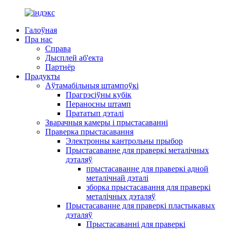
Галоўная
Пра нас
Справа
Дысплей аб'екта
Партнёр
Прадукты
Аўтамабільныя штампоўкі
Прагрэсіўны кубік
Пераносны штамп
Прататып дэталі
Зварачныя камеры і прыстасаванні
Праверка прыстасавання
Электронны кантрольны прыбор
Прыстасаванне для праверкі металічных
дэталяў
прыстасаванне для праверкі адной
металічнай дэталі
зборка прыстасавання для праверкі
металічных дэталяў
Прыстасаванне для праверкі пластыкавых
дэталяў
Прыстасаванні для праверкі