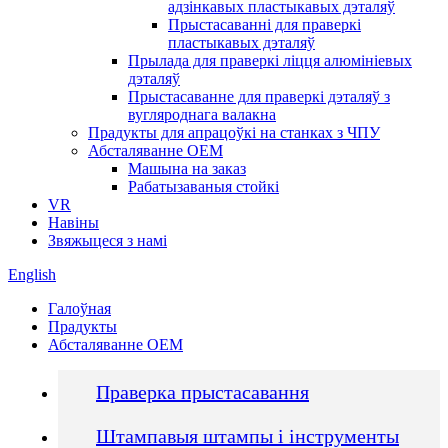
адзінкавых пластыкавых дэталяў
Прыстасаванні для праверкі
пластыкавых дэталяў
Прылада для праверкі ліцця алюмініевых
дэталяў
Прыстасаванне для праверкі дэталяў з
вугляроднага валакна
Прадукты для апрацоўкі на станках з ЧПУ
Абсталяванне OEM
Машына на заказ
Рабатызаваныя стойкі
VR
Навіны
Звяжыцеся з намі
English
Галоўная
Прадукты
Абсталяванне OEM
Праверка прыстасавання
Штампавыя штампы і інструменты