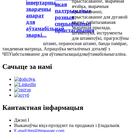
прыстасаванне
,
зварачная
інвертарны
якая
ячэйка
,
зварачныя
зварачны
падтрымлівае
прыстасаванні
,
апарат
розныя
прыстасаванне для дугавой
для
зваркі
,
рабатызаваная
спецыфікацыі
зварачная прылада
,
аўтамабільнай
прыстасавання
штампоўка
,
інструменты
зваркі...
для штампоўкі
,
прагрэсіўны
штамп
,
пераносная штамп
,
банда памірае
,
тандемная матрица
,
Апрацоўка металічных дэталяў з
ЧПУ
і
абсталяванне для аўтаматызацыі
для
аўтамабільны
галіна.
Сачыце за намі
Кантактная інфармацыя
Джэні І
Выканаўчы віцэ-прэзідэнт па продажах і ўладальнік
E-mail:ttm@ttmgauge.com