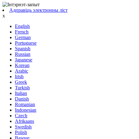
Адправіць электронны ліст
x
English
French
German
Portuguese
Spanish
Russian
Japanese
Korean
Arabic
Irish
Greek
Turkish
Italian
Danish
Romanian
Indonesian
Czech
Afrikaans
Swedish
Polish
Basque