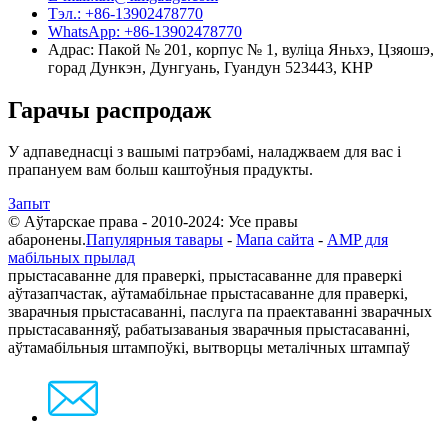
Тэл.: +86-13902478770
WhatsApp: +86-13902478770
Адрас: Пакой № 201, корпус № 1, вуліца Яньхэ, Цзяошэ,
горад Дункэн, Дунгуань, Гуандун 523443, КНР
Гарачы распродаж
У адпаведнасці з вашымі патрэбамі, наладжваем для вас і
прапануем вам больш каштоўныя прадукты.
Запыт
© Аўтарскае права - 2010-2024: Усе правы
абаронены.
Папулярныя тавары
-
Мапа сайта
-
AMP для
мабільных прылад
прыстасаванне для праверкі, прыстасаванне для праверкі
аўтазапчастак, аўтамабільнае прыстасаванне для праверкі,
зварачныя прыстасаванні, паслуга па праектаванні зварачных
прыстасаванняў, рабатызаваныя зварачныя прыстасаванні,
аўтамабільныя штампоўкі, вытворцы металічных штампаў