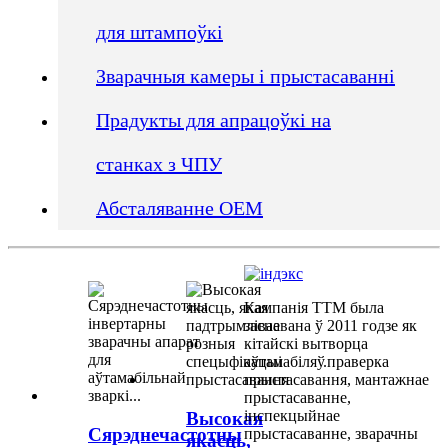
для штампоўкі
Зварачныя камеры і прыстасаванні
Прадукты для апрацоўкі на
станках з ЧПУ
Абсталяванне OEM
Кампанія TTM была
заснавана ў 2011 годзе як
кітайскі вытворца
аўтамабіляў.
праверка
прыстасавання
,
мантажнае
прыстасаванне
,
інспекцыйнае
Высокая
Сярэднечастотны
прыстасаванне
,
зварачны
якасць,