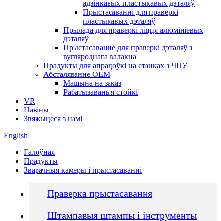
адзінкавых пластыкавых дэталяў
Прыстасаванні для праверкі
пластыкавых дэталяў
Прылада для праверкі ліцця алюмініевых
дэталяў
Прыстасаванне для праверкі дэталяў з
вугляроднага валакна
Прадукты для апрацоўкі на станках з ЧПУ
Абсталяванне OEM
Машына на заказ
Рабатызаваныя стойкі
VR
Навіны
Звяжыцеся з намі
English
Галоўная
Прадукты
Зварачныя камеры і прыстасаванні
Праверка прыстасавання
Штампавыя штампы і інструменты