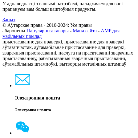
У адпаведнасці з вашымі патрэбамі, наладжваем для вас і
прапануем вам больш каштоўныя прадукты.
Запыт
© Аўтарскае права - 2010-2024: Усе правы
абаронены.
Папулярныя тавары
-
Мапа сайта
-
AMP для
мабільных прылад
прыстасаванне для праверкі, прыстасаванне для праверкі
аўтазапчастак, аўтамабільнае прыстасаванне для праверкі,
зварачныя прыстасаванні, паслуга па праектаванні зварачных
прыстасаванняў, рабатызаваныя зварачныя прыстасаванні,
аўтамабільныя штампоўкі, вытворцы металічных штампаў
Электронная пошта
Электронная пошта