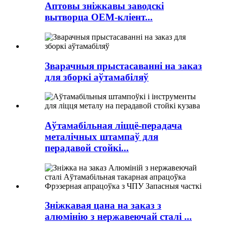
Аптовы зніжкавы заводскі
вытворца OEM-кліент...
Зварачныя прыстасаванні на заказ
для зборкі аўтамабіляў
Аўтамабільная ліццё-перадача
металічных штампаў для
перадавой стойкі...
Зніжкавая цана на заказ з
алюмінію з нержавеючай сталі ...