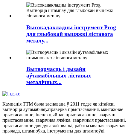
Высокадакладны інструмент Prog
для глыбокай выцяжкі ліставога
металу...
Вытворчасць і дызайн
аўтамабільных ліставых
металічных...
Кампанія TTM была заснавана ў 2011 годзе як кітайскі
вытворца аўтамабіляў.
праверка прыстасавання
,
мантажнае
прыстасаванне
,
інспекцыйнае прыстасаванне
,
зварачны
прыстасаванне
,
зварачная ячэйка
,
зварачныя прыстасаванні
,
прыстасаванне для дугавой зваркі
,
рабатызаваная зварачная
прылада
,
штампоўка
,
інструменты для штампоўкі
,