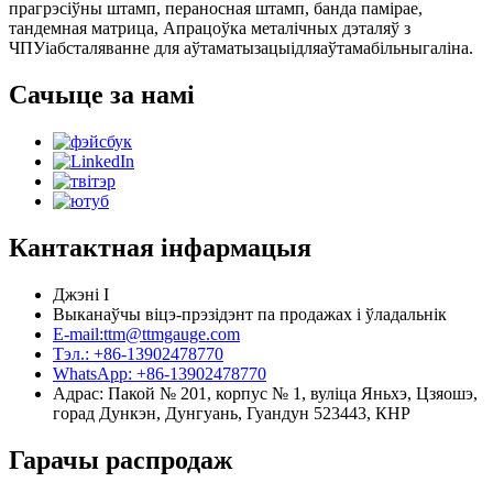
прагрэсіўны штамп
,
пераносная штамп
,
банда памірае
,
тандемная матрица
,
Апрацоўка металічных дэталяў з
ЧПУ
і
абсталяванне для аўтаматызацыі
для
аўтамабільны
галіна.
Сачыце за намі
Кантактная інфармацыя
Джэні І
Выканаўчы віцэ-прэзідэнт па продажах і ўладальнік
E-mail:ttm@ttmgauge.com
Тэл.: +86-13902478770
WhatsApp: +86-13902478770
Адрас: Пакой № 201, корпус № 1, вуліца Яньхэ, Цзяошэ,
горад Дункэн, Дунгуань, Гуандун 523443, КНР
Гарачы распродаж