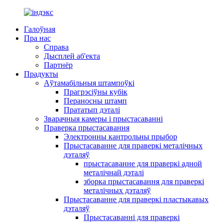
Галоўная
Пра нас
Справа
Дысплей аб'екта
Партнёр
Прадукты
Аўтамабільныя штампоўкі
Прагрэсіўны кубік
Пераносны штамп
Прататып дэталі
Зварачныя камеры і прыстасаванні
Праверка прыстасавання
Электронны кантрольны прыбор
Прыстасаванне для праверкі металічных
дэталяў
прыстасаванне для праверкі адной
металічнай дэталі
зборка прыстасавання для праверкі
металічных дэталяў
Прыстасаванне для праверкі пластыкавых
дэталяў
Прыстасаванні для праверкі