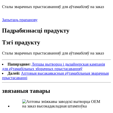
Сталы зварачных прыстасаванняў для аўтамабіляў на заказ
Запытаць прапанову
Падрабязнасці прадукту
Тэгі прадукту
Сталы зварачных прыстасаванняў для аўтамабіляў на заказ
Папярэдняе:
Лепшы вытворца і дызайнерская кампанія
для аўтамабільных зборачных прыстасаванняў
Далей:
Аптовыя высакаякасныя аўтамабільныя зварачныя
прыстасаванні
звязаныя тавары