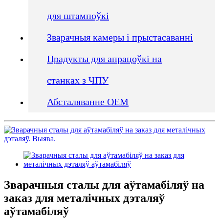
для штампоўкі
Зварачныя камеры і прыстасаванні
Прадукты для апрацоўкі на
станках з ЧПУ
Абсталяванне OEM
Зварачныя сталы для аўтамабіляў на
заказ для металічных дэталяў
аўтамабіляў